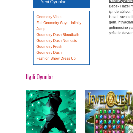
Nasıl Oynanır:
Yeni Oyunlar
Bebek Hazel mas
içinde ağlıyor.
Geometry Vibes
Hazel, sıvalı e
gelir. İhtiyaçla
Fall Geometry Guys : Infinity
getirmesine yar
Jump
şefkatle davran
Geometry Dash Bloodbath
Geometry Dash Nemesis
Geometry Fresh
Geometry Dash
Fashion Show Dress Up
Ilgili Oyunlar