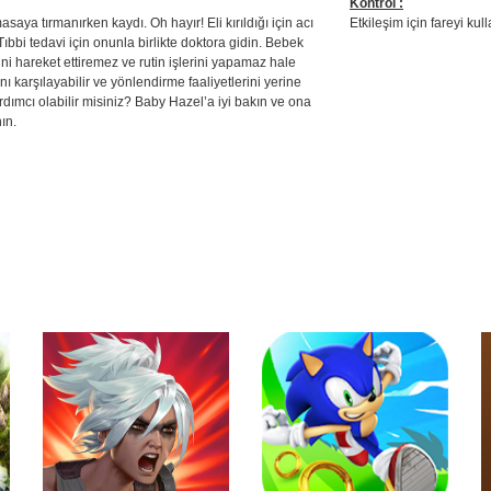
Kontrol :
aya tırmanırken kaydı. Oh hayır! Eli kırıldığı için acı
Etkileşim için fareyi kull
 Tıbbi tedavi için onunla birlikte doktora gidin. Bebek
lini hareket ettiremez ve rutin işlerini yapamaz hale
rını karşılayabilir ve yönlendirme faaliyetlerini yerine
dımcı olabilir misiniz? Baby Hazel’a iyi bakın ve ona
ın.