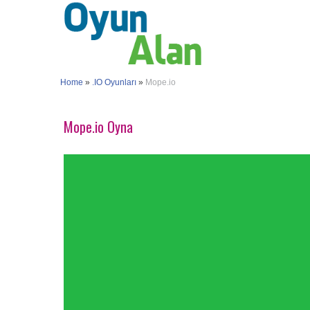
Home
»
.IO Oyunları
»
Mope.io
Mope.io Oyna