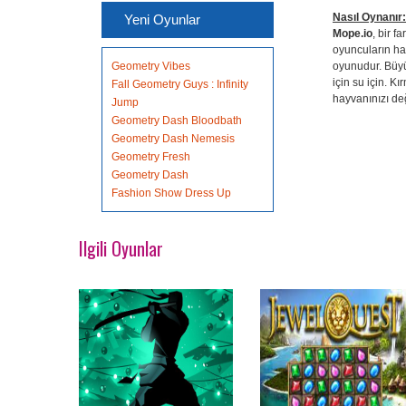
Nasıl Oynanır:
Yeni Oyunlar
Mope.io
, bir 
oyuncuların ha
Geometry Vibes
oyunudur. Büyü
için su için. K
Fall Geometry Guys : Infinity
hayvanınızı değ
Jump
Geometry Dash Bloodbath
Geometry Dash Nemesis
Geometry Fresh
Geometry Dash
Fashion Show Dress Up
Ilgili Oyunlar