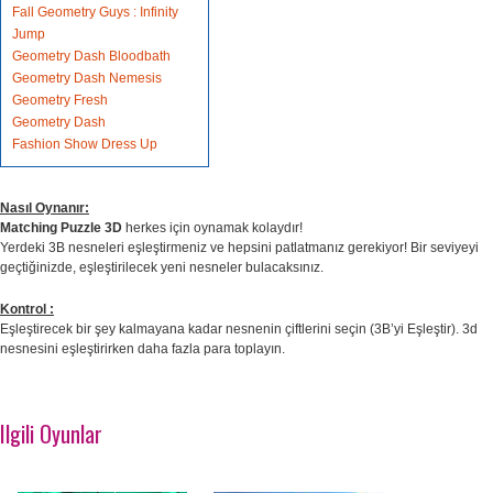
Fall Geometry Guys : Infinity
Jump
Geometry Dash Bloodbath
Geometry Dash Nemesis
Geometry Fresh
Geometry Dash
Fashion Show Dress Up
Nasıl Oynanır:
Matching Puzzle 3D
herkes için oynamak kolaydır!
Yerdeki 3B nesneleri eşleştirmeniz ve hepsini patlatmanız gerekiyor! Bir seviyeyi
geçtiğinizde, eşleştirilecek yeni nesneler bulacaksınız.
Kontrol :
Eşleştirecek bir şey kalmayana kadar nesnenin çiftlerini seçin (3B’yi Eşleştir). 3d
nesnesini eşleştirirken daha fazla para toplayın.
Ilgili Oyunlar