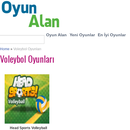
Oyun Alan
Yeni Oyunlar
En İyi Oyunlar
Home
»
Voleybol Oyunları
Voleybol Oyunları
Head Sports Volleyball