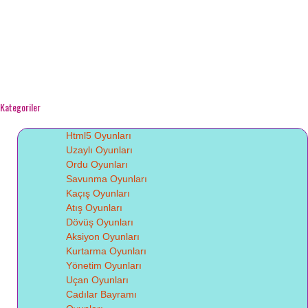
Kategoriler
Html5 Oyunları
Uzaylı Oyunları
Ordu Oyunları
Savunma Oyunları
Kaçış Oyunları
Atış Oyunları
Dövüş Oyunları
Aksiyon Oyunları
Kurtarma Oyunları
Yönetim Oyunları
Uçan Oyunları
Cadılar Bayramı