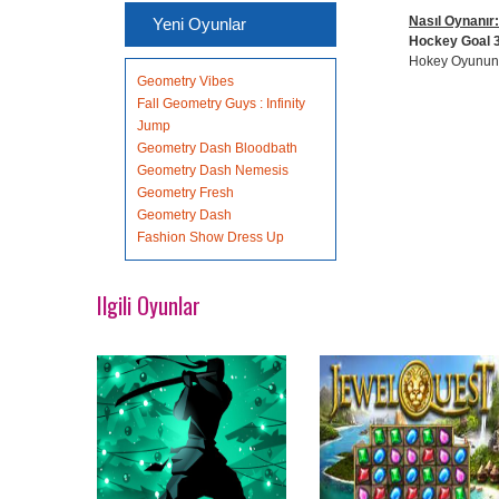
Nasıl Oynanır:
Yeni Oyunlar
Hockey Goal 
Hokey Oyunund
Geometry Vibes
Fall Geometry Guys : Infinity
Jump
Geometry Dash Bloodbath
Geometry Dash Nemesis
Geometry Fresh
Geometry Dash
Fashion Show Dress Up
Ilgili Oyunlar