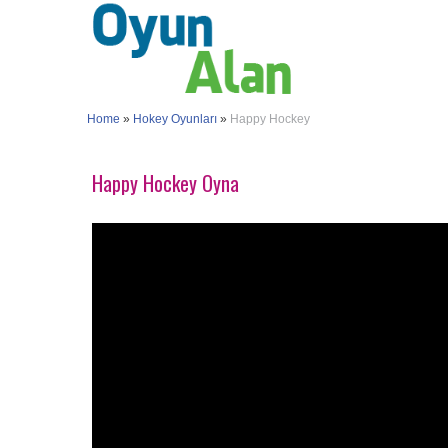
Home
»
Hokey Oyunları
»
Happy Hockey
Happy Hockey Oyna